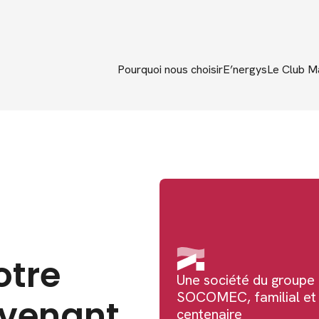
Pourquoi nous choisir
E’nergys
Le Club M
otre
Une société du groupe
SOCOMEC, familial et
evenant
centenaire